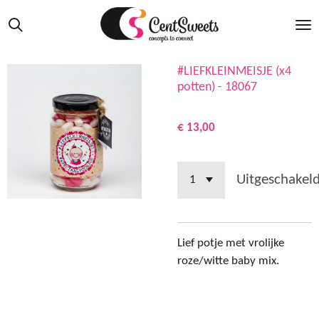
Ga
direct
naar
de
#LIEFKLEINMEISJE (x4
hoofdinhoud
potten) - 18067
€ 13,00
Uitgeschakel
Lief potje met vrolijke
roze/witte baby mix.