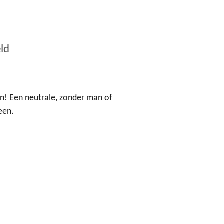
ld
n! Een neutrale, zonder man of
een.