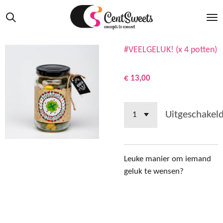
Ga
direct
naar
de
#VEELGELUK! (x 4 potten)
hoofdinhoud
€ 13,00
Uitgeschakel
Leuke manier om iemand
geluk te wensen?